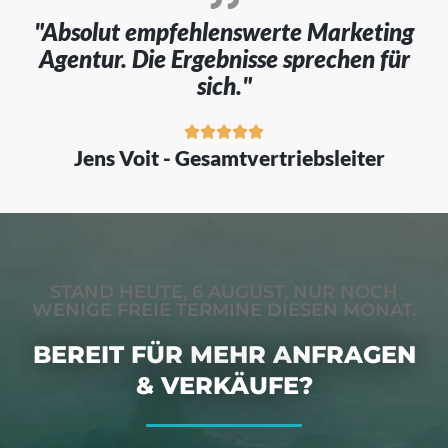
"Absolut empfehlenswerte Marketing
Agentur. Die Ergebnisse sprechen für
sich."





Jens Voit - Gesamtvertriebsleiter
STAND HEUTE, 6 AUGUST, NUR NOCH
WENIGE FREIE TERMINE DIESEN MONAT.
BEREIT FÜR MEHR ANFRAGEN
& VERKÄUFE?