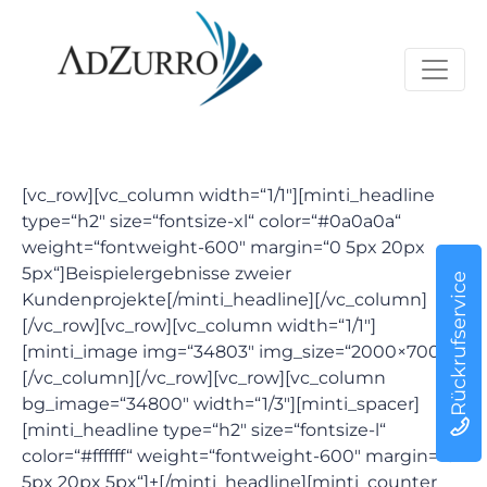
[vc_row][vc_column width=“1/1″][minti_headline
type=“h2″ size=“fontsize-xl“ color=“#0a0a0a“
weight=“fontweight-600″ margin=“0 5px 20px
5px“]Beispielergebnisse zweier
Rückrufservice
Kundenprojekte[/minti_headline][/vc_column]
[/vc_row][vc_row][vc_column width=“1/1″]
[minti_image img=“34803″ img_size=“2000×700″]
[/vc_column][/vc_row][vc_row][vc_column
bg_image=“34800″ width=“1/3″][minti_spacer]
[minti_headline type=“h2″ size=“fontsize-l“
color=“#ffffff“ weight=“fontweight-600″ margin=“0
5px 20px 5px“]+[/minti_headline][minti_counter