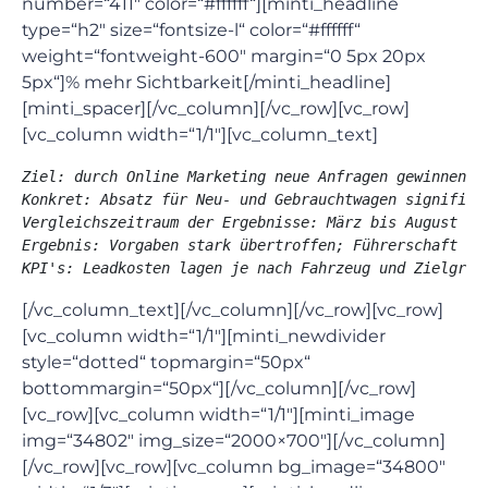
number=“411″ color=“#ffffff“][minti_headline
type=“h2″ size=“fontsize-l“ color=“#ffffff“
weight=“fontweight-600″ margin=“0 5px 20px
5px“]% mehr Sichtbarkeit[/minti_headline]
[minti_spacer][/vc_column][/vc_row][vc_row]
[vc_column width=“1/1″][vc_column_text]
Ziel: durch Online Marketing neue Anfragen gewinnen

Konkret: Absatz für Neu- und Gebrauchtwagen signifikan
Vergleichszeitraum der Ergebnisse: März bis August 202
Ergebnis: Vorgaben stark übertroffen; Führerschaft im
KPI's: Leadkosten lagen je nach Fahrzeug und Zielgrup
[/vc_column_text][/vc_column][/vc_row][vc_row]
[vc_column width=“1/1″][minti_newdivider
style=“dotted“ topmargin=“50px“
bottommargin=“50px“][/vc_column][/vc_row]
[vc_row][vc_column width=“1/1″][minti_image
img=“34802″ img_size=“2000×700″][/vc_column]
[/vc_row][vc_row][vc_column bg_image=“34800″