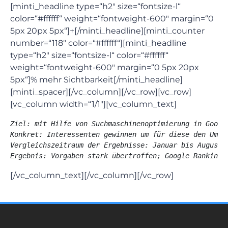
[minti_headline type=“h2″ size=“fontsize-l“
color=“#ffffff“ weight=“fontweight-600″ margin=“0
5px 20px 5px“]+[/minti_headline][minti_counter
number=“118″ color=“#ffffff“][minti_headline
type=“h2″ size=“fontsize-l“ color=“#ffffff“
weight=“fontweight-600″ margin=“0 5px 20px
5px“]% mehr Sichtbarkeit[/minti_headline]
[minti_spacer][/vc_column][/vc_row][vc_row]
[vc_column width=“1/1″][vc_column_text]
Ziel: mit Hilfe von Suchmaschinenoptimierung in Google
Konkret: Interessenten gewinnen um für diese den Umzug
Vergleichszeitraum der Ergebnisse: Januar bis August 2
[/vc_column_text][/vc_column][/vc_row]