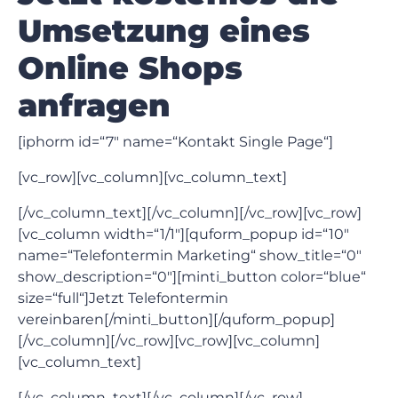
Umsetzung eines
Online Shops
anfragen
[iphorm id=“7″ name=“Kontakt Single Page“]
[vc_row][vc_column][vc_column_text]
[/vc_column_text][/vc_column][/vc_row][vc_row]
[vc_column width=“1/1″][quform_popup id=“10″
name=“Telefontermin Marketing“ show_title=“0″
show_description=“0″][minti_button color=“blue“
size=“full“]Jetzt Telefontermin
vereinbaren[/minti_button][/quform_popup]
[/vc_column][/vc_row][vc_row][vc_column]
[vc_column_text]
[/vc_column_text][/vc_column][/vc_row]