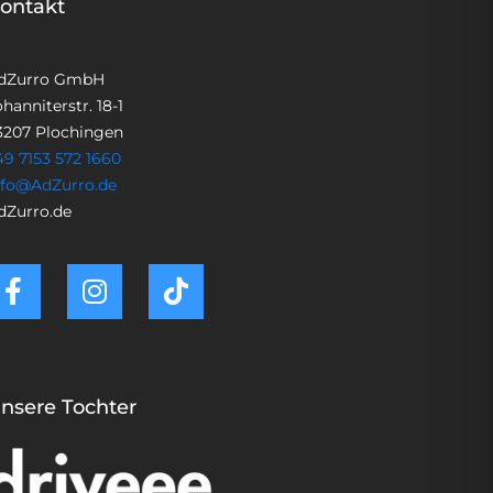
ontakt
dZurro GmbH
hanniterstr. 18-1
3207 Plochingen
49 7153 572 1660
nfo@AdZurro.de
dZurro.de
nsere Tochter