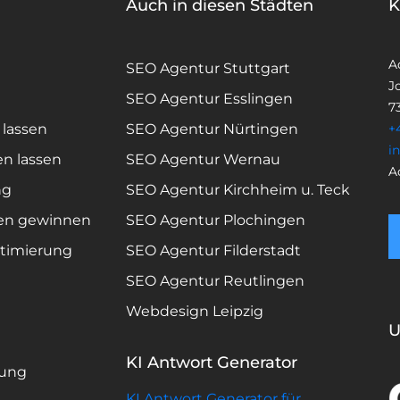
Auch in diesen Städten
K
A
SEO Agentur Stuttgart
Jo
SEO Agentur Esslingen
7
 lassen
SEO Agentur Nürtingen
+
i
en lassen
SEO Agentur Wernau
A
ng
SEO Agentur Kirchheim u. Teck
en gewinnen
SEO Agentur Plochingen
timierung
SEO Agentur Filderstadt
SEO Agentur Reutlingen
Webdesign Leipzig
U
KI Antwort Generator
rung
KI Antwort Generator für