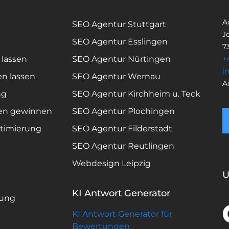
A
SEO Agentur Stuttgart
Jo
SEO Agentur Esslingen
7
 lassen
SEO Agentur Nürtingen
+
i
en lassen
SEO Agentur Wernau
A
ng
SEO Agentur Kirchheim u. Teck
en gewinnen
SEO Agentur Plochingen
timierung
SEO Agentur Filderstadt
SEO Agentur Reutlingen
Webdesign Leipzig
U
KI Antwort Generator
rung
KI Antwort Generator für
Bewertungen