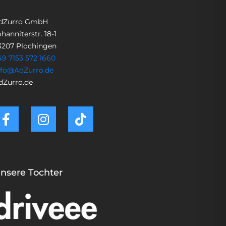
dZurro GmbH
hanniterstr. 18-1
3207 Plochingen
49 7153 572 1660
nfo@AdZurro.de
dZurro.de
nsere Tochter